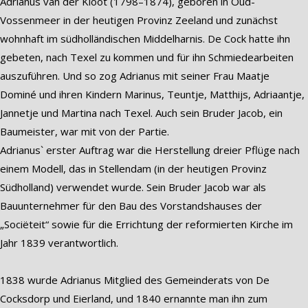
Adrianus van der Kloot (1798–1874), geboren in Oud-
Vossenmeer in der heutigen Provinz Zeeland und zunächst
wohnhaft im südholländischen Middelharnis. De Cock hatte ihn
gebeten, nach Texel zu kommen und für ihn Schmiedearbeiten
auszuführen. Und so zog Adrianus mit seiner Frau Maatje
Dominé und ihren Kindern Marinus, Teuntje, Matthijs, Adriaantje,
Jannetje und Martina nach Texel. Auch sein Bruder Jacob, ein
Baumeister, war mit von der Partie.
Adrianus` erster Auftrag war die Herstellung dreier Pflüge nach
einem Modell, das in Stellendam (in der heutigen Provinz
Südholland) verwendet wurde. Sein Bruder Jacob war als
Bauunternehmer für den Bau des Vorstandshauses der
„Sociëteit“ sowie für die Errichtung der reformierten Kirche im
Jahr 1839 verantwortlich.
1838 wurde Adrianus Mitglied des Gemeinderats von De
Cocksdorp und Eierland, und 1840 ernannte man ihn zum