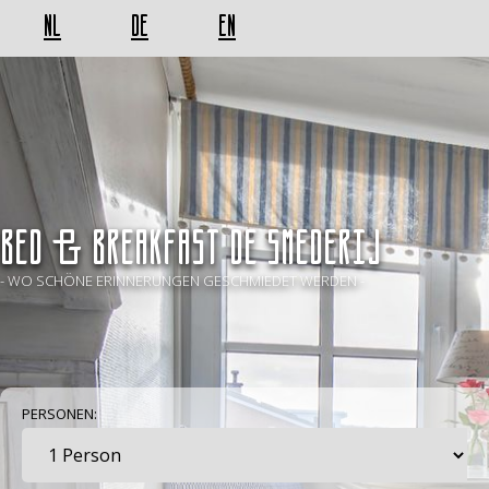
NL
DE
EN
BED & BREAKFAST De Smederij
- WO SCHÖNE ERINNERUNGEN GESCHMIEDET WERDEN -
PERSONEN: