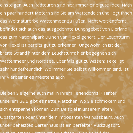
einsteigen. Auch Radtouren sind hier immer eine gute Idee. Nach
ein paar hundert Metern sind Sie am Wattendeich und liegt Ihnen
das Weltnaturerbe Wattenmeer zu Füßen. Nicht weit entfernt
befindet sich auch das ausgedehnte Dünengebiet von Eierland,
das zum Nationalpark Duinen van Texel gehört. Der Leuchtturm
von Texel ist bereits gut zu erkennen. Ungewöhnlich ist der
breite Strand hinter dem Leuchtturm; hier begegnen sich
Wattenmeer und Nordsee. Ebenfalls gut zu wissen: Texel ist
sehr hundefreundlich. Wo immer Sie selbst willkommen sind, ist
Ihr Vierbeiner es meistens auch.
Bleiben Sie gerne auch mal in Ihrem Feriendomizil? Hinter
unserem B&B gibt es nette Plätzchen, wo Sie schmökern und
sich entspannen können. Zum Beispiel in unserem alten
Obstgarten oder unter dem imposanten Walnussbaum. Auch
unser beheiztes Gartenhaus ist ein perfekter Rückzugsort.
Kurzum: Unser Garten ist ein echtes Paradies auf der