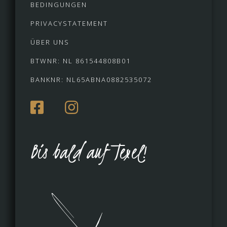
BEDINGUNGEN
PRIVACYSTATEMENT
ÜBER UNS
BTWNR: NL 861544808B01
BANKNR: NL65ABNA0882535072
Bis bald auf Texel!