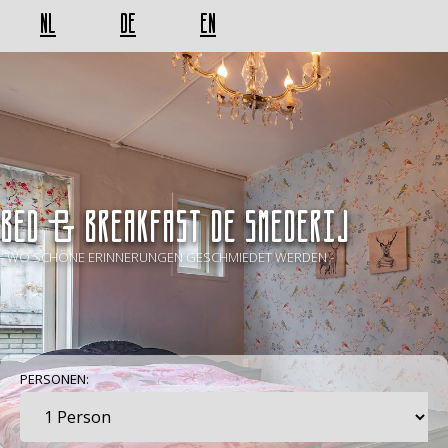
NL
DE
EN
BED & BREAKFAST De Smederij
- WO SCHÖNE ERINNERUNGEN GESCHMIEDET WERDEN -
PERSONEN: