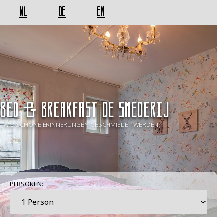
NL
DE
EN
BED & BREAKFAST De Smederij
- WO SCHÖNE ERINNERUNGEN GESCHMIEDET WERDEN -
PERSONEN: