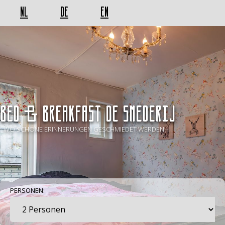
NL
DE
EN
BED & BREAKFAST De Smederij
- WO SCHÖNE ERINNERUNGEN GESCHMIEDET WERDEN -
PERSONEN: