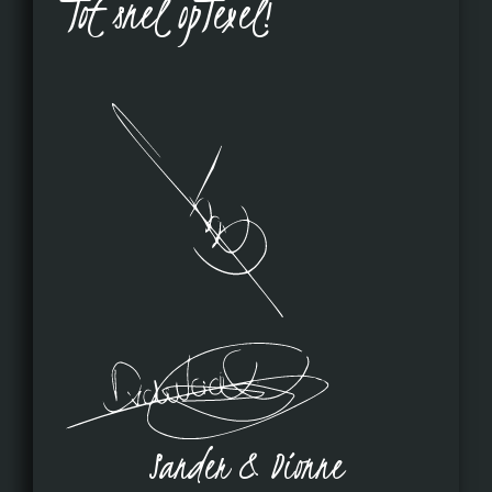
Tot snel opTexel!
Sander & Dionne