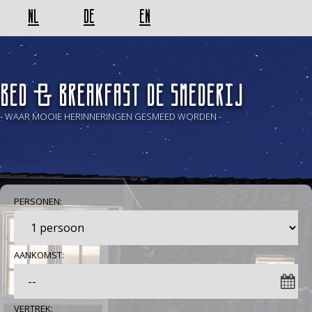
NL
DE
EN
BED & BREAKFAST De Smederij
- WAAR MOOIE HERINNERINGEN GESMEED WORDEN -
PERSONEN:
AANKOMST:
VERTREK: