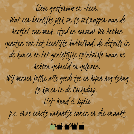
Lieve gastvrouw en -heer,
Wat een heerlijke plek om te ontsnappen aan de
hectiek van werk, stad en corona! We hebben
genoten van het heerlijke bubbelbad, de details in
de kamer en het gerieflijke tuinhuisje waar we
hebben gebreid en gelezen.
Wij wensen jullie alle goeds toe en hopen nog terug
te komen in de Cocksdorp.
Liefs Ruud & Sophie
p.s. onze eerste vakantie samen en die smaakt
naar meer! ?