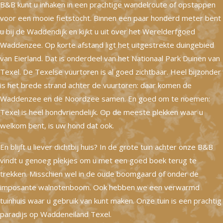
B&B kunt u inhaken in een prachtige wandelroute of opstappen
voor een mooie fietstocht. Binnen een paar honderd meter bent
u bij de Waddendijk en kijkt u uit over het Werelderfgoed
Waddenzee. Op korte afstand ligt het uitgestrekte duingebied
van Eierland. Dat is onderdeel van het Nationaal Park Duinen van
Texel. De Texelse vuurtoren is al goed zichtbaar. Heel bijzonder
is het brede strand achter de vuurtoren: daar komen de
Waddenzee en de Noordzee samen. En goed om te noemen:
Texel is heel hondvriendelijk. Op de meeste plekken waar u
welkom bent, is uw hond dat ook.
En blijft u liever dichtbij huis? In de grote tuin achter onze B&B
vindt u genoeg plekjes om u met een goed boek terug te
trekken. Misschien wel in de oude boomgaard of onder de
imposante walnotenboom. Ook hebben we een verwarmd
tuinhuis waar u gebruik van kunt maken. Onze tuin is een prachtig
paradijs op Waddeneiland Texel.