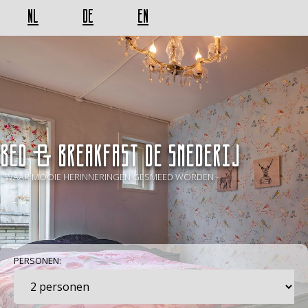
NL
DE
EN
BED & BREAKFAST De Smederij
- WAAR MOOIE HERINNERINGEN GESMEED WORDEN -
PERSONEN: