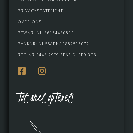
PRIVACYSTATEMENT
OVER ONS
BTWNR: NL 861544808B01
BANKNR: NL65ABNA0882535072
REG.NR:0448 79F9 2E62 D10E9 3C8
Tot snel opTexel!