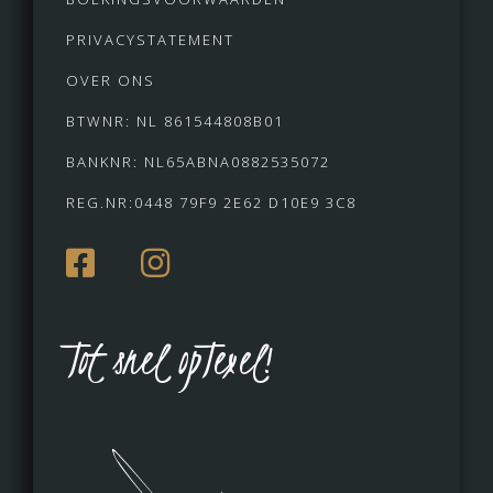
PRIVACYSTATEMENT
OVER ONS
BTWNR: NL 861544808B01
BANKNR: NL65ABNA0882535072
REG.NR:0448 79F9 2E62 D10E9 3C8
Tot snel opTexel!