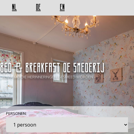
NL
DE
EN
BED & BREAKFAST De Smederij
- WAAR MOOIE HERINNERINGEN GESMEED WORDEN -
PERSONEN: