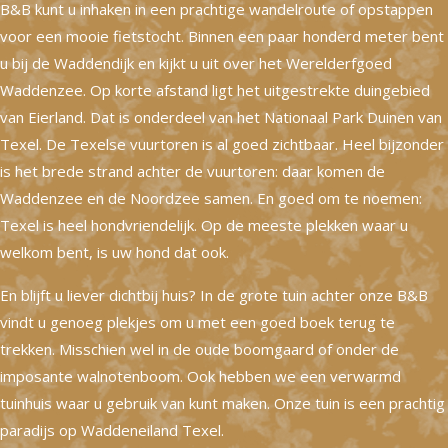
B&B kunt u inhaken in een prachtige wandelroute of opstappen
voor een mooie fietstocht. Binnen een paar honderd meter bent
u bij de Waddendijk en kijkt u uit over het Werelderfgoed
Waddenzee. Op korte afstand ligt het uitgestrekte duingebied
van Eierland. Dat is onderdeel van het Nationaal Park Duinen van
Texel. De Texelse vuurtoren is al goed zichtbaar. Heel bijzonder
is het brede strand achter de vuurtoren: daar komen de
Waddenzee en de Noordzee samen. En goed om te noemen:
Texel is heel hondvriendelijk. Op de meeste plekken waar u
welkom bent, is uw hond dat ook.
En blijft u liever dichtbij huis? In de grote tuin achter onze B&B
vindt u genoeg plekjes om u met een goed boek terug te
trekken. Misschien wel in de oude boomgaard of onder de
imposante walnotenboom. Ook hebben we een verwarmd
tuinhuis waar u gebruik van kunt maken. Onze tuin is een prachtig
paradijs op Waddeneiland Texel.