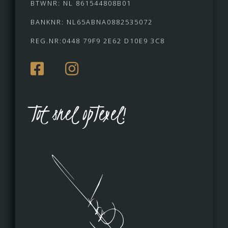
BTWNR: NL 861544808B01
BANKNR: NL65ABNA0882535072
REG.NR:0448 79F9 2E62 D10E9 3C8
Tot snel opTexel!