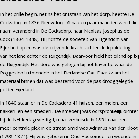
In het prille begin, net na het ontstaan van het dorp, heette De
Cocksdorp in 1836 Nieuwdorp. Al na een paar maanden werd die
naam veranderd in De Cocksdorp, naar Nicolaas Josephus de
Cock (1804-1848). Hij richtte de sociëteit van Eigendom van
Eijerland op en was de drijvende kracht achter de inpoldering
van het land achter de Ruigendijk. Daarvoor hield het eiland op bij
de Ruigendijk. Het dorp was gelegen bij het haventje waar de
Roggesloot uitmondde in het Eierlandse Gat. Daar kwam het
materiaal binnen dat was bestemd voor de pas drooggelegde
polder Eijerland.
In 1840 staan er in De Cocksdorp 41 huizen, een molen, een
bakkerij en een smederij. De smederij was oorspronkelijk dichter
bij de NH-kerk gevestigd, maar verhuisde in 1851 naar een
meer centrale plek in de straat. Smid was Adrianus van der Kloot
(1798-1874). Hij was geboren in Oud-Vossemeer en woonde in