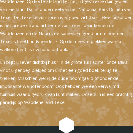
Waddenzee. Op korte afstand ligt het uitgestrekte duingebied
van Eierland. Dat is onderdeel van het Nationaal Park Duinen van
Texel. De Texelse vuurtoren is al goed zichtbaar. Heel bijzonder
is het brede strand achter de vuurtoren: daar komen de
Waddenzee en de Noordzee samen. En goed om te noemen:
Texel is heel hondvriendelijk. Op de meeste plekken waar u
welkom bent, is uw hond dat ook.
En blijft u liever dichtbij huis? In de grote tuin achter onze B&B
vindt u genoeg plekjes om u met een goed boek terug te
trekken. Misschien wel in de oude boomgaard of onder de
imposante walnotenboom. Ook hebben we een verwarmd
tuinhuis waar u gebruik van kunt maken. Onze tuin is een prachtig
paradijs op Waddeneiland Texel.