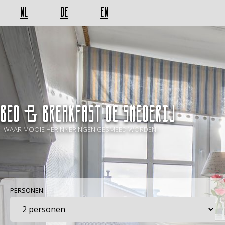
NL
DE
EN
BED & BREAKFAST De Smederij
- WAAR MOOIE HERINNERINGEN GESMEED WORDEN -
PERSONEN: