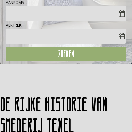
AANKOMST:
VERTREK:
ZOEKEN
De rijke historie van
Smederij Texel