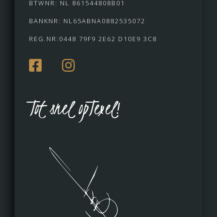
BTWNR: NL 861544808B01
BANKNR: NL65ABNA0882535072
REG.NR:0448 79F9 2E62 D10E9 3C8
Tot snel opTexel!