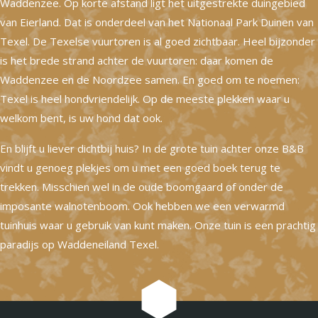
Waddenzee. Op korte afstand ligt het uitgestrekte duingebied
van Eierland. Dat is onderdeel van het Nationaal Park Duinen van
Texel. De Texelse vuurtoren is al goed zichtbaar. Heel bijzonder
is het brede strand achter de vuurtoren: daar komen de
Waddenzee en de Noordzee samen. En goed om te noemen:
Texel is heel hondvriendelijk. Op de meeste plekken waar u
welkom bent, is uw hond dat ook.
En blijft u liever dichtbij huis? In de grote tuin achter onze B&B
vindt u genoeg plekjes om u met een goed boek terug te
trekken. Misschien wel in de oude boomgaard of onder de
imposante walnotenboom. Ook hebben we een verwarmd
tuinhuis waar u gebruik van kunt maken. Onze tuin is een prachtig
paradijs op Waddeneiland Texel.