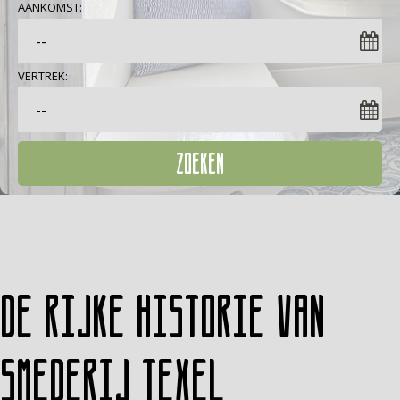
AANKOMST:
VERTREK:
ZOEKEN
De rijke historie van
Smederij Texel