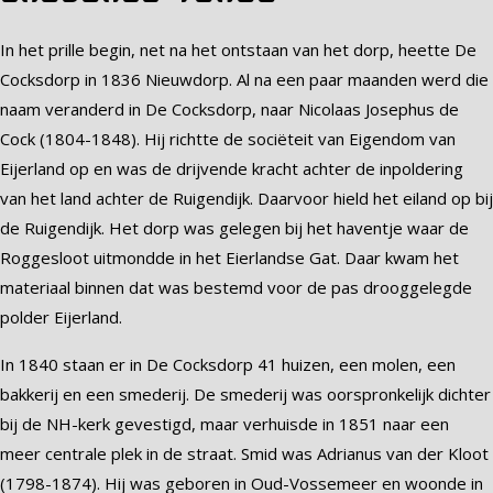
In het prille begin, net na het ontstaan van het dorp, heette De
Cocksdorp in 1836 Nieuwdorp. Al na een paar maanden werd die
naam veranderd in De Cocksdorp, naar Nicolaas Josephus de
Cock (1804-1848). Hij richtte de sociëteit van Eigendom van
Eijerland op en was de drijvende kracht achter de inpoldering
van het land achter de Ruigendijk. Daarvoor hield het eiland op bij
de Ruigendijk. Het dorp was gelegen bij het haventje waar de
Roggesloot uitmondde in het Eierlandse Gat. Daar kwam het
materiaal binnen dat was bestemd voor de pas drooggelegde
polder Eijerland.
In 1840 staan er in De Cocksdorp 41 huizen, een molen, een
bakkerij en een smederij. De smederij was oorspronkelijk dichter
bij de NH-kerk gevestigd, maar verhuisde in 1851 naar een
meer centrale plek in de straat. Smid was Adrianus van der Kloot
(1798-1874). Hij was geboren in Oud-Vossemeer en woonde in