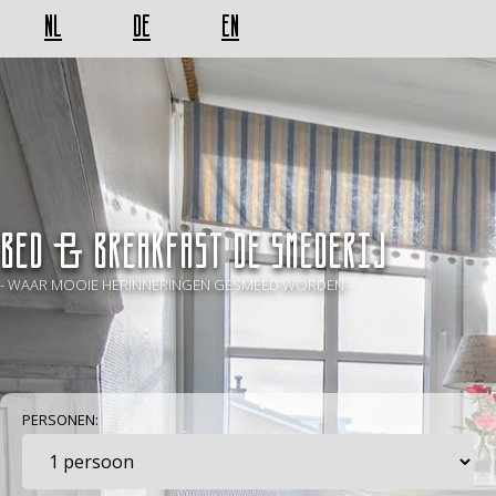
NL
DE
EN
BED & BREAKFAST De Smederij
- WAAR MOOIE HERINNERINGEN GESMEED WORDEN -
PERSONEN: