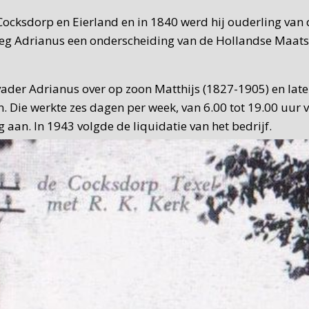
ocksdorp en Eierland en in 1840 werd hij ouderling van 
reeg Adrianus een onderscheiding van de Hollandse Maat
vader Adrianus over op zoon Matthijs (1827-1905) en late
. Die werkte zes dagen per week, van 6.00 tot 19.00 uur
g aan. In 1943 volgde de liquidatie van het bedrijf.
n C. de Waard nog wel smidswerkzaamheden verricht. De W
uttig nevenbedrijf. Als De Waard in 1965 naar de Flevopo
 woonhuis en in 2008 werd er een bed & breakfast van g