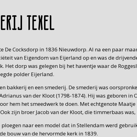
derij Texel
heette De Cocksdorp in 1836 Nieuwdorp. Al na een paar m
ciëteit van Eigendom van Eijerland op en was de drijvend
ijk. Het dorp was gelegen bij het haventje waar de Rogge
egde polder Eijerland.
en bakkerij en een smederij. De smederij was oorspronkel
s Adrianus van der Kloot (1798-1874). Hij was geboren i
oor hem het smeedwerk te doen. Met echtgenote Maatje 
. Ook zijn broer Jacob van der Kloot, die timmerbaas was,
 ploegen naar een model dat in Stellendam werd gebruik
r de bouw van de hervormde kerk in 1839.