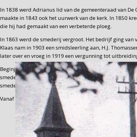
In 1838 werd Adrianus lid van de gemeenteraad van De C
maakte in 1843 ook het uurwerk van de kerk. In 1850 k
die hij had gemaakt van een verbeterde ploeg.
In 1863 werd de smederij vergroot. Het bedrijf ging van 
Klaas nam in 1903 een smidsleerling aan, H.J. Thomassen
later over en vroeg in 1919 een vergunning tot uitbreidin
Beginjaren zestig (1959-1965) zijn er onder leiding va
smederij-landbouwmechanisatiebedrijf was destijds een n
smederijgeschiedenis van De Cocksdorp.
Vanaf 1965 was het pand van de smederij in gebruik als