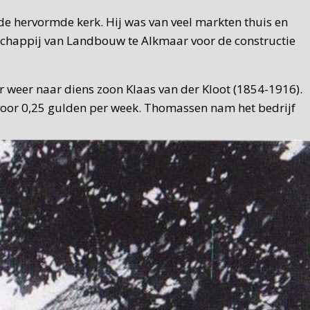
de hervormde kerk. Hij was van veel markten thuis en
schappij van Landbouw te Alkmaar voor de constructie
r weer naar diens zoon Klaas van der Kloot (1854-1916).
 voor 0,25 gulden per week. Thomassen nam het bedrijf
aard was geen smid, maar had een loonbedrijf. Een
lder vertrekt, komt er definitief een einde aan de
emaakt.