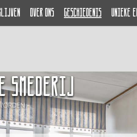
blijven
Over ons
Geschiedenis
Unieke e
e Smederij
WORDEN -