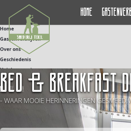
Home
Gastenver
Home
Gastenverblijven
Over ons
Geschiedenis
Unieke ervaringen
BED & BREAKFAST D
Contact
NL
DE
EN
- WAAR MOOIE HERINNERINGEN GESMEED 