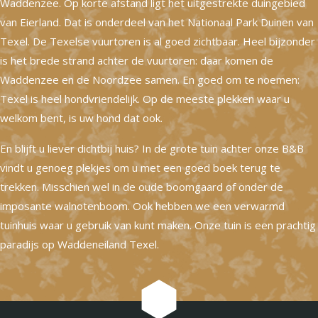
Waddenzee. Op korte afstand ligt het uitgestrekte duingebied
van Eierland. Dat is onderdeel van het Nationaal Park Duinen van
Texel. De Texelse vuurtoren is al goed zichtbaar. Heel bijzonder
is het brede strand achter de vuurtoren: daar komen de
Waddenzee en de Noordzee samen. En goed om te noemen:
Texel is heel hondvriendelijk. Op de meeste plekken waar u
welkom bent, is uw hond dat ook.
En blijft u liever dichtbij huis? In de grote tuin achter onze B&B
vindt u genoeg plekjes om u met een goed boek terug te
trekken. Misschien wel in de oude boomgaard of onder de
imposante walnotenboom. Ook hebben we een verwarmd
tuinhuis waar u gebruik van kunt maken. Onze tuin is een prachtig
paradijs op Waddeneiland Texel.