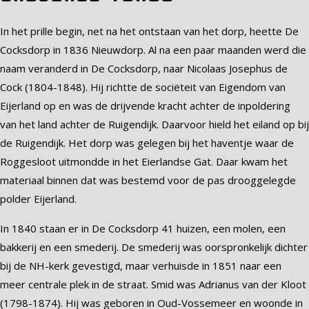
In het prille begin, net na het ontstaan van het dorp, heette De
Cocksdorp in 1836 Nieuwdorp. Al na een paar maanden werd die
naam veranderd in De Cocksdorp, naar Nicolaas Josephus de
Cock (1804-1848). Hij richtte de sociëteit van Eigendom van
Eijerland op en was de drijvende kracht achter de inpoldering
van het land achter de Ruigendijk. Daarvoor hield het eiland op bij
de Ruigendijk. Het dorp was gelegen bij het haventje waar de
Roggesloot uitmondde in het Eierlandse Gat. Daar kwam het
materiaal binnen dat was bestemd voor de pas drooggelegde
polder Eijerland.
In 1840 staan er in De Cocksdorp 41 huizen, een molen, een
bakkerij en een smederij. De smederij was oorspronkelijk dichter
bij de NH-kerk gevestigd, maar verhuisde in 1851 naar een
meer centrale plek in de straat. Smid was Adrianus van der Kloot
(1798-1874). Hij was geboren in Oud-Vossemeer en woonde in