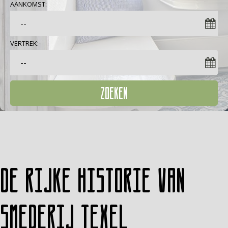
AANKOMST:
VERTREK:
ZOEKEN
De rijke historie van
Smederij Texel