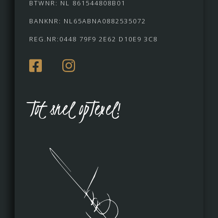
BTWNR: NL 861544808B01
BANKNR: NL65ABNA0882535072
REG.NR:0448 79F9 2E62 D10E9 3C8
Tot snel opTexel!