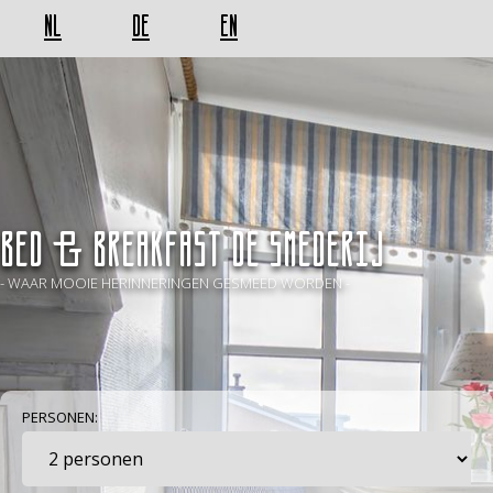
NL
DE
EN
BED & BREAKFAST De Smederij
- WAAR MOOIE HERINNERINGEN GESMEED WORDEN -
PERSONEN: