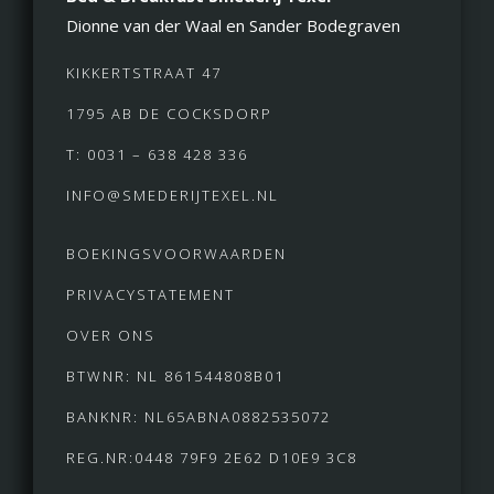
Dionne van der Waal en Sander Bodegraven
KIKKERTSTRAAT 47
1795 AB DE COCKSDORP
T: 0031 – 638 428 336
INFO@SMEDERIJTEXEL.NL
BOEKINGSVOORWAARDEN
PRIVACYSTATEMENT
OVER ONS
BTWNR: NL 861544808B01
BANKNR: NL65ABNA0882535072
REG.NR:0448 79F9 2E62 D10E9 3C8