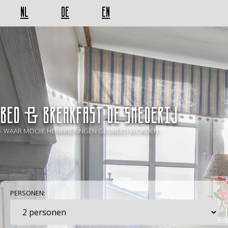
NL
DE
EN
BED & BREAKFAST De Smederij
- WAAR MOOIE HERINNERINGEN GESMEED WORDEN -
PERSONEN: