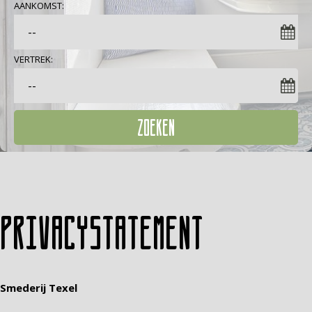
AANKOMST:
VERTREK:
ZOEKEN
Privacystatement
Smederij Texel