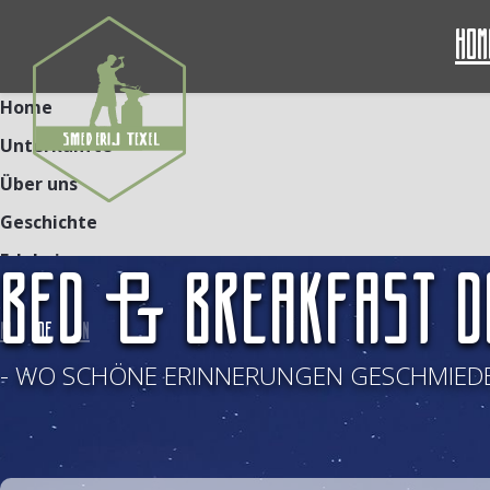
Hom
Home
Unterkünfte
Über uns
Geschichte
Erlebnisse
BED & BREAKFAST D
Kontakt
NL
DE
EN
- WO SCHÖNE ERINNERUNGEN GESCHMIEDE